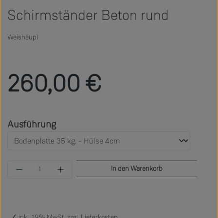
Schirmständer Beton rund
Weishäupl
Regulärer Preis:
260,00 €
auswählen
Ausführung
Produkt Anzahl: Gib den gewünschten Wert ein 
In den Warenkorb
inkl. 19% MwSt. zzgl.
Lieferkosten