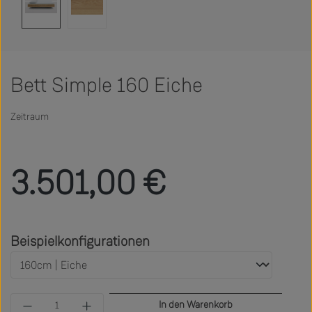
Bett Simple 160 Eiche
Zeitraum
Regulärer Preis:
3.501,00 €
auswählen
Beispielkonfigurationen
Produkt Anzahl: Gib den gewünschten Wert ein 
In den Warenkorb