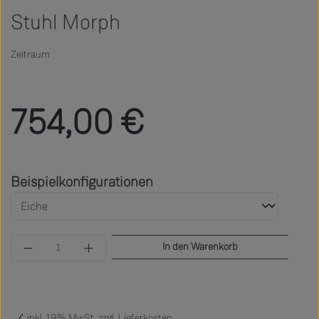
Stuhl Morph
Zeitraum
Regulärer Preis:
754,00 €
auswählen
Beispielkonfigurationen
Produkt Anzahl: Gib den gewünschten Wert ein 
In den Warenkorb
inkl. 19% MwSt. zzgl.
Lieferkosten