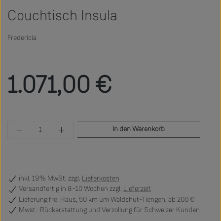
Couchtisch Insula
Fredericia
Regulärer Preis:
1.071,00 €
Produkt Anzahl: Gib den gewünschten Wert ein 
In den Warenkorb
inkl. 19% MwSt. zzgl.
Lieferkosten
Versandfertig
in 8–10 Wochen zzgl.
Lieferzeit
Lieferung frei Haus, 50 km um Waldshut-Tiengen, ab 200 €
Mwst.-Rückerstattung und Verzollung für Schweizer Kunden