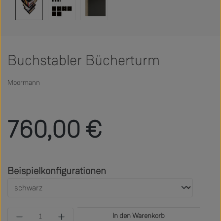
Buchstabler Bücherturm
Moormann
Regulärer Preis:
760,00 €
auswählen
Beispielkonfigurationen
Produkt Anzahl: Gib den gewünschten Wert ein 
In den Warenkorb