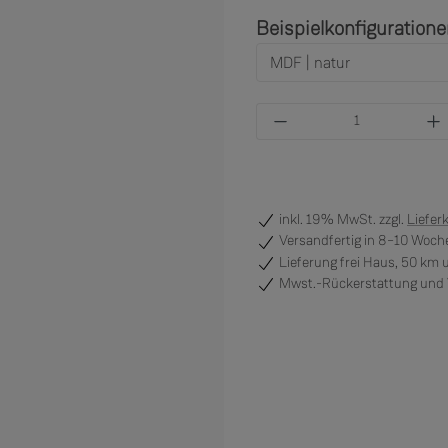
Beispielkonfiguration
Produkt Anzahl: Gi
inkl. 19% MwSt. zzgl.
Liefer
Versandfertig
in 8–10 Woche
Lieferung frei Haus, 50 km
Mwst.-Rückerstattung und V