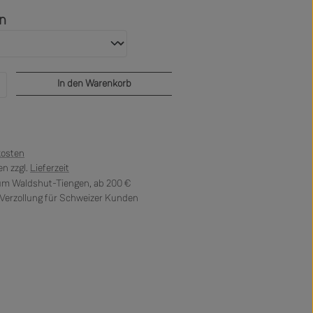
auswählen
en
b den gewünschten Wert ein oder benutze di
In den Warenkorb
kosten
n zzgl.
Lieferzeit
 um Waldshut-Tiengen, ab 200 €
erzollung für Schweizer Kunden