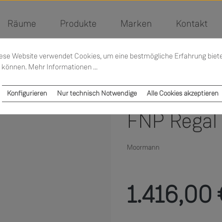
Räume
Produkte
Marken
Kontakt
ese Website verwendet Cookies, um eine bestmögliche Erfahrung biet
 können.
Mehr Informationen ...
Konfigurieren
Nur technisch Notwendige
Alle Cookies akzeptieren
FNP Regal
Moormann
Regulärer Preis:
1.416,00