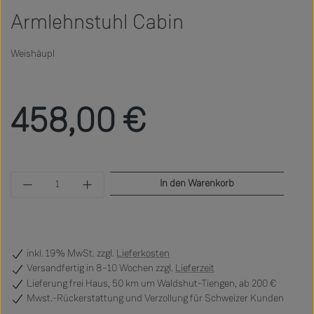
Armlehnstuhl Cabin
Weishäupl
Regulärer Preis:
458,00 €
Produkt Anzahl: Gib den gewünschten Wert ein 
In den Warenkorb
inkl. 19% MwSt. zzgl.
Lieferkosten
Versandfertig
in 8–10 Wochen zzgl.
Lieferzeit
Lieferung frei Haus, 50 km um Waldshut-Tiengen, ab 200 €
Mwst.-Rückerstattung und Verzollung für Schweizer Kunden